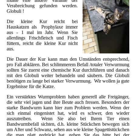
mußte eine andere Variante der
Verabreichung gefunden werden.
Globuli !
Die kleine Kur reicht bei
Hauskatzen als Prophylaxe immer
aus - 1 mal im Jahr. Wenn Sie
allerdings Frischfleisch und Fisch
füttern, reicht die kleine Kur nicht
aus.
Die Dauer der Kur kann man den Umständen entsprechend,
pro Fall abklären. Bei schlimmerem Befall /totaler Verwurmung
sollten Sie zuerst eine chemische Kur durchführen und danach
mit den Globuli weiter behandeln und säubern. Die Globuli
benötigen zu lange bei starker Verwurmung. Wir wollen ja gute
Ergebnisse für die Katze.
Ein verstärktes Wurmproblem haben generell alle Freigänger,
die sehr viel jagen und ihre Beute auch fressen. Besonders der
starke Bandwurm kann hier zum Problem werden. Wenn der
sich einmal eingenistet hat, wird es schwer, den wieder
auszutreiben. Wenn Sie also bei Ihrem Tier einen
Bandwurmbefall sichten, d.h. kleine Stückchen bewegen sich
um After und Schwanz, sehen aus wie kleine Spagettistückchen
die man platt gedrückt hat, geben Sie das bitte bei der