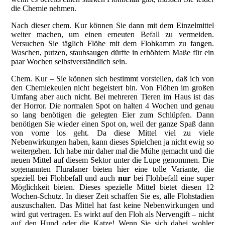
die Chemie nehmen.
Nach dieser chem. Kur können Sie dann mit dem Einzelmittel
weiter machen, um einen erneuten Befall zu vermeiden.
Versuchen Sie täglich Flöhe mit dem Flohkamm zu fangen.
Waschen, putzen, staubsaugen dürfte in erhöhtem Maße für ein
paar Wochen selbstverständlich sein.
Chem. Kur – Sie können sich bestimmt vorstellen, daß ich von
den Chemiekeulen nicht begeistert bin. Von Flöhen im großen
Umfang aber auch nicht. Bei mehreren Tieren im Haus ist das
der Horror. Die normalen Spot on halten 4 Wochen und genau
so lang benötigen die gelegten Eier zum Schlüpfen. Dann
benötigen Sie wieder einen Spot on, weil der ganze Spaß dann
von vorne los geht. Da diese Mittel viel zu viele
Nebenwirkungen haben, kann dieses Spielchen ja nicht ewig so
weitergehen. Ich habe mir daher mal die Mühe gemacht und die
neuen Mittel auf diesem Sektor unter die Lupe genommen. Die
sogenannten Fluralaner bieten hier eine tolle Variante, die
speziell bei Flohbefall und auch
nur
bei Flohbefall eine super
Möglichkeit bieten. Dieses spezielle Mittel bietet diesen 12
Wochen-Schutz. In dieser Zeit schaffen Sie es, alle Flohstadien
auszuschalten. Das Mittel hat fast keine Nebenwirkungen und
wird gut vertragen. Es wirkt auf den Floh als Nervengift – nicht
auf den Hund oder die Katze! Wenn Sie sich dabei wohler